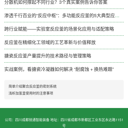
分散机如何撑起不同行业？3个真实案例告诉你答案
渗透千行百业的“反应中枢”：多功能反应釜的5大典型应用场景解析
跨行业赋能——实验室反应釜的场景化应用与适配策略
反应釜在精细化工领域的工艺革新与价值释放
搪瓷反应釜产量提升的技术路径与管理策略
实战案例，看搪瓷冷凝器如何解决 “耐腐蚀 + 换热难题”
简单介绍聚合反应釜的密封系统
浅析加氢釜使用时的注意事项
公司：四川成都锐通智能装备 地址：四川省成都市新都区工业东区永达路1151
号